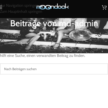
Zur Navigation springen
Zum Hauptinhalt springen
Beiträge von
md-admin
Start
/
Nichts gefunden
Entschuldigung, es wurden keine Ergebnisse gefunden. Vielleicht
hilft eine Suche, einen verwandten Beitrag zu finden.