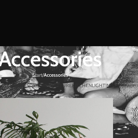
Accessories
Start
/
Accessories
ACCESSORIES
DECOR
FURNITURE
KITCHEN
LIGHTING